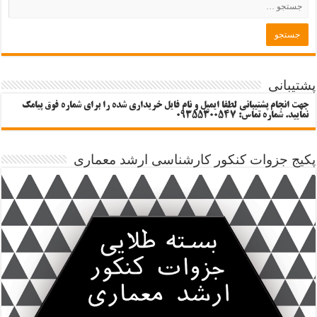
پشتیبانی
جهت انجام پشتیبانی لطفا ایمیل و نام فایل خریداری شده را برای شماره فوق پیامک
نمایید. شماره تماس: 09355300547
پکیج جزوات کنکور کارشناسی ارشد معماری