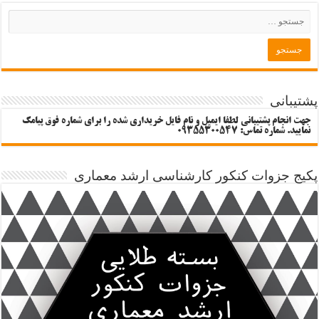
پشتیبانی
جهت انجام پشتیبانی لطفا ایمیل و نام فایل خریداری شده را برای شماره فوق پیامک
نمایید. شماره تماس: 09355300547
پکیج جزوات کنکور کارشناسی ارشد معماری