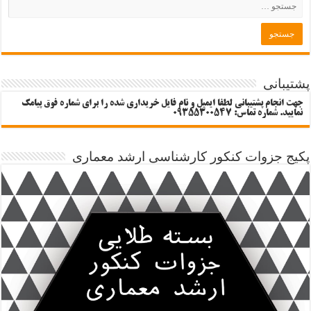
پشتیبانی
جهت انجام پشتیبانی لطفا ایمیل و نام فایل خریداری شده را برای شماره فوق پیامک
نمایید. شماره تماس: 09355300547
پکیج جزوات کنکور کارشناسی ارشد معماری