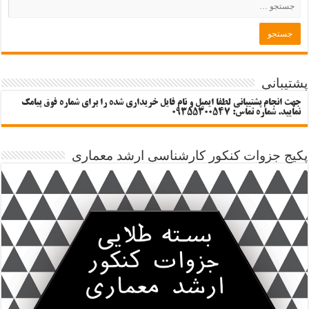
پشتیبانی
جهت انجام پشتیبانی لطفا ایمیل و نام فایل خریداری شده را برای شماره فوق پیامک
نمایید. شماره تماس: 09355300547
پکیج جزوات کنکور کارشناسی ارشد معماری