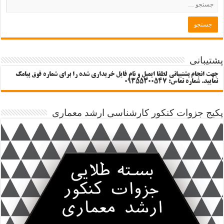
پشتیبانی
جهت انجام پشتیبانی لطفا ایمیل و نام فایل خریداری شده را برای شماره فوق پیامک
نمایید. شماره تماس: 09355300547
پکیج جزوات کنکور کارشناسی ارشد معماری