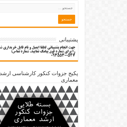
پشتیبانی
جهت انجام پشتیبانی لطفا ایمیل و نام فایل خریداری ش
را برای شماره فوق پیامک نمایید. شماره تماس:
09355300547
پکیج جزوات کنکور کارشناسی ارشد
معماری