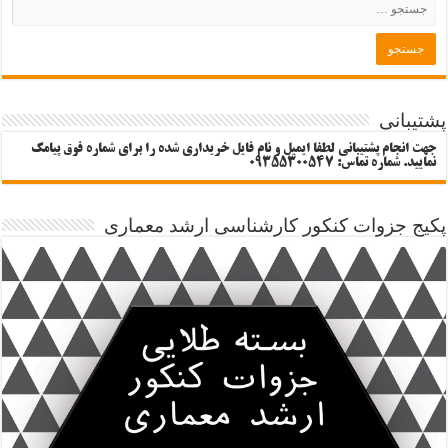
پشتیبانی
جهت انجام پشتیبانی لطفا ایمیل و نام فایل خریداری شده را برای شماره فوق پیامک
نمایید. شماره تماس: 09355300547
پکیج جزوات کنکور کارشناسی ارشد معماری