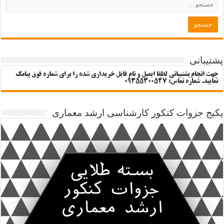
پشتیبانی
جهت انجام پشتیبانی لطفا ایمیل و نام فایل خریداری شده را برای شماره فوق پیامک
نمایید. شماره تماس: 09355300547
پکیج جزوات کنکور کارشناسی ارشد معماری