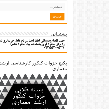
پشتیبانی
جهت انجام پشتیبانی لطفا ایمیل و نام فایل خریداری ش
را برای شماره فوق پیامک نمایید. شماره تماس:
09355300547
پکیج جزوات کنکور کارشناسی ارشد
معماری