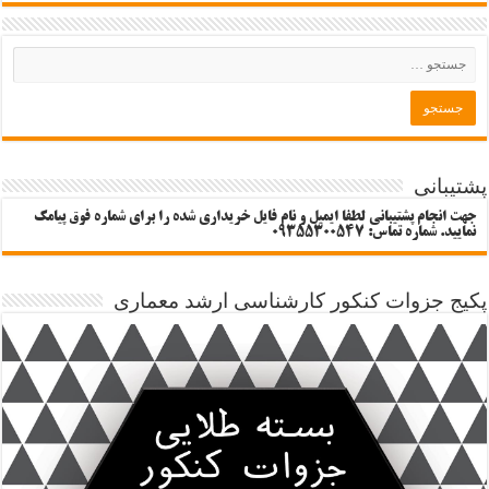
پشتیبانی
جهت انجام پشتیبانی لطفا ایمیل و نام فایل خریداری شده را برای شماره فوق پیامک
نمایید. شماره تماس: 09355300547
پکیج جزوات کنکور کارشناسی ارشد معماری