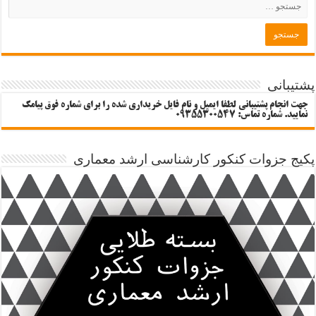
پشتیبانی
جهت انجام پشتیبانی لطفا ایمیل و نام فایل خریداری شده را برای شماره فوق پیامک
نمایید. شماره تماس: 09355300547
پکیج جزوات کنکور کارشناسی ارشد معماری