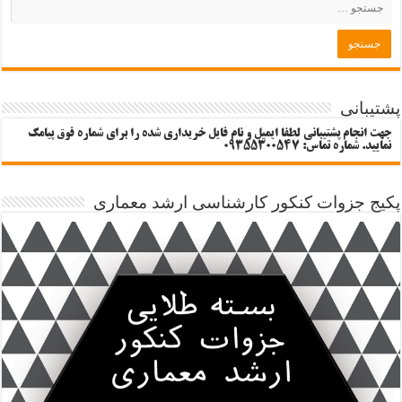
پشتیبانی
جهت انجام پشتیبانی لطفا ایمیل و نام فایل خریداری شده را برای شماره فوق پیامک
نمایید. شماره تماس: 09355300547
پکیج جزوات کنکور کارشناسی ارشد معماری