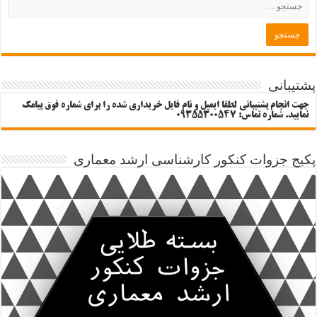
پشتیبانی
جهت انجام پشتیبانی لطفا ایمیل و نام فایل خریداری شده را برای شماره فوق پیامک
نمایید. شماره تماس: 09355300547
پکیج جزوات کنکور کارشناسی ارشد معماری