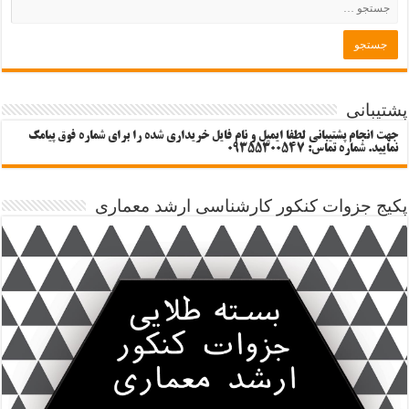
پشتیبانی
جهت انجام پشتیبانی لطفا ایمیل و نام فایل خریداری شده را برای شماره فوق پیامک
نمایید. شماره تماس: 09355300547
پکیج جزوات کنکور کارشناسی ارشد معماری