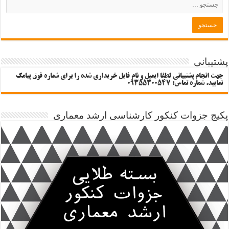
پشتیبانی
جهت انجام پشتیبانی لطفا ایمیل و نام فایل خریداری شده را برای شماره فوق پیامک
نمایید. شماره تماس: 09355300547
پکیج جزوات کنکور کارشناسی ارشد معماری