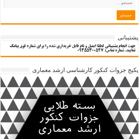
پشتیبانی
جهت انجام پشتیبانی لطفا ایمیل و نام فایل خریداری شده را برای شماره فوق پیامک
نمایید. شماره تماس: 09355300547
پکیج جزوات کنکور کارشناسی ارشد معماری