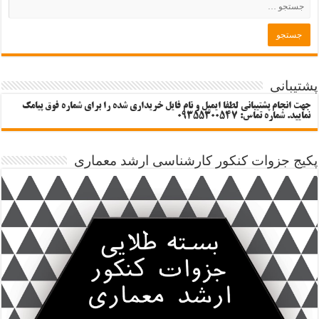
پشتیبانی
جهت انجام پشتیبانی لطفا ایمیل و نام فایل خریداری شده را برای شماره فوق پیامک
نمایید. شماره تماس: 09355300547
پکیج جزوات کنکور کارشناسی ارشد معماری