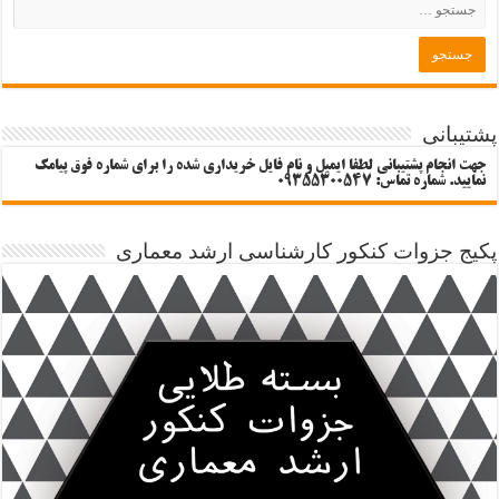
پشتیبانی
جهت انجام پشتیبانی لطفا ایمیل و نام فایل خریداری شده را برای شماره فوق پیامک
نمایید. شماره تماس: 09355300547
پکیج جزوات کنکور کارشناسی ارشد معماری