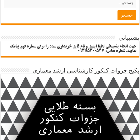
پشتیبانی
جهت انجام پشتیبانی لطفا ایمیل و نام فایل خریداری شده را برای شماره فوق پیامک
نمایید. شماره تماس: 09355300547
پکیج جزوات کنکور کارشناسی ارشد معماری