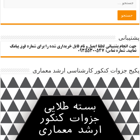
پشتیبانی
جهت انجام پشتیبانی لطفا ایمیل و نام فایل خریداری شده را برای شماره فوق پیامک
نمایید. شماره تماس: 09355300547
پکیج جزوات کنکور کارشناسی ارشد معماری