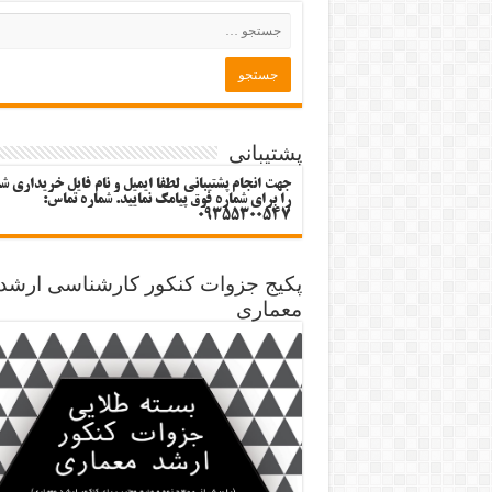
پشتیبانی
جهت انجام پشتیبانی لطفا ایمیل و نام فایل خریداری ش
را برای شماره فوق پیامک نمایید. شماره تماس:
09355300547
پکیج جزوات کنکور کارشناسی ارشد
معماری