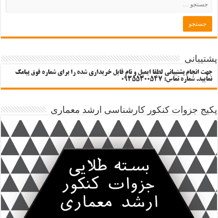
پشتیبانی
جهت انجام پشتیبانی لطفا ایمیل و نام فایل خریداری شده را برای شماره فوق پیامک
نمایید. شماره تماس: 09355300547
پکیج جزوات کنکور کارشناسی ارشد معماری