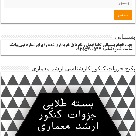
پشتیبانی
جهت انجام پشتیبانی لطفا ایمیل و نام فایل خریداری شده را برای شماره فوق پیامک
نمایید. شماره تماس: 09355300547
پکیج جزوات کنکور کارشناسی ارشد معماری