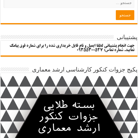
پشتیبانی
جهت انجام پشتیبانی لطفا ایمیل و نام فایل خریداری شده را برای شماره فوق پیامک
نمایید. شماره تماس: 09355300547
پکیج جزوات کنکور کارشناسی ارشد معماری