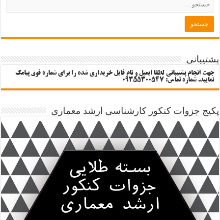
پشتیبانی
جهت انجام پشتیبانی لطفا ایمیل و نام فایل خریداری شده را برای شماره فوق پیامک
نمایید. شماره تماس: 09355300547
پکیج جزوات کنکور کارشناسی ارشد معماری