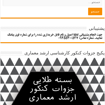
پشتیبانی
جهت انجام پشتیبانی لطفا ایمیل و نام فایل خریداری شده را برای شماره فوق پیامک
نمایید. شماره تماس: 09355300547
پکیج جزوات کنکور کارشناسی ارشد معماری