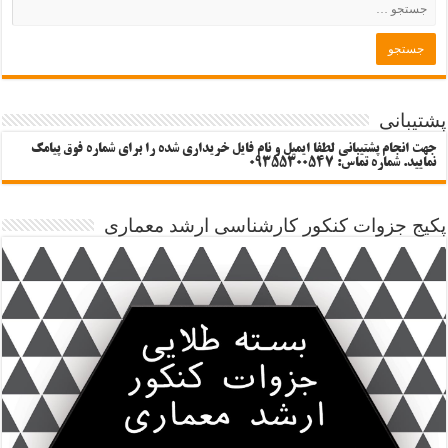
پشتیبانی
جهت انجام پشتیبانی لطفا ایمیل و نام فایل خریداری شده را برای شماره فوق پیامک
نمایید. شماره تماس: 09355300547
پکیج جزوات کنکور کارشناسی ارشد معماری