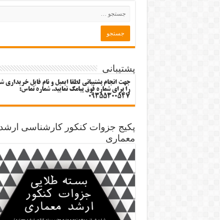
پشتیبانی
جهت انجام پشتیبانی لطفا ایمیل و نام فایل خریداری ش
را برای شماره فوق پیامک نمایید. شماره تماس:
09355300547
پکیج جزوات کنکور کارشناسی ارشد
معماری