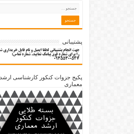
پشتیبانی
جهت انجام پشتیبانی لطفا ایمیل و نام فایل خریداری ش
را برای شماره فوق پیامک نمایید. شماره تماس:
09355300547
پکیج جزوات کنکور کارشناسی ارشد
معماری