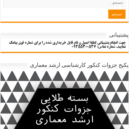
پشتیبانی
جهت انجام پشتیبانی لطفا ایمیل و نام فایل خریداری شده را برای شماره فوق پیامک
نمایید. شماره تماس: 09355300547
پکیج جزوات کنکور کارشناسی ارشد معماری