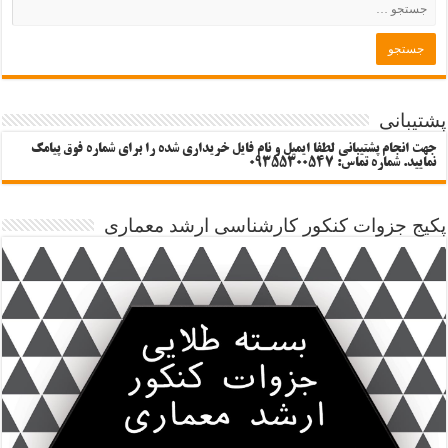
پشتیبانی
جهت انجام پشتیبانی لطفا ایمیل و نام فایل خریداری شده را برای شماره فوق پیامک
نمایید. شماره تماس: 09355300547
پکیج جزوات کنکور کارشناسی ارشد معماری