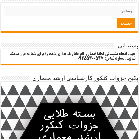
پشتیبانی
جهت انجام پشتیبانی لطفا ایمیل و نام فایل خریداری شده را برای شماره فوق پیامک
نمایید. شماره تماس: 09355300547
پکیج جزوات کنکور کارشناسی ارشد معماری