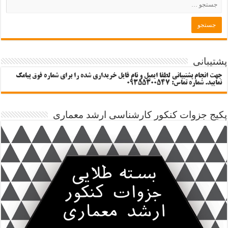
پشتیبانی
جهت انجام پشتیبانی لطفا ایمیل و نام فایل خریداری شده را برای شماره فوق پیامک
نمایید. شماره تماس: 09355300547
پکیج جزوات کنکور کارشناسی ارشد معماری