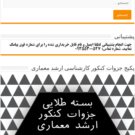
پشتیبانی
جهت انجام پشتیبانی لطفا ایمیل و نام فایل خریداری شده را برای شماره فوق پیامک
نمایید. شماره تماس: 09355300547
پکیج جزوات کنکور کارشناسی ارشد معماری