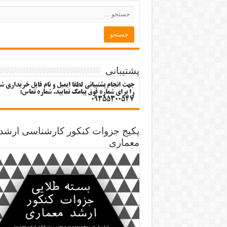
پشتیبانی
جهت انجام پشتیبانی لطفا ایمیل و نام فایل خریداری ش
را برای شماره فوق پیامک نمایید. شماره تماس:
09355300547
پکیج جزوات کنکور کارشناسی ارشد
معماری