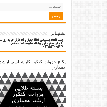
پشتیبانی
جهت انجام پشتیبانی لطفا ایمیل و نام فایل خریداری ش
را برای شماره فوق پیامک نمایید. شماره تماس:
09355300547
پکیج جزوات کنکور کارشناسی ارشد
معماری