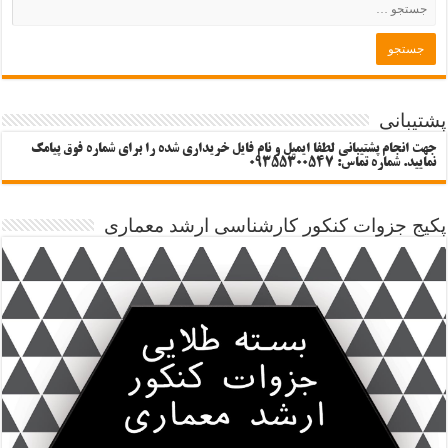
پشتیبانی
جهت انجام پشتیبانی لطفا ایمیل و نام فایل خریداری شده را برای شماره فوق پیامک
نمایید. شماره تماس: 09355300547
پکیج جزوات کنکور کارشناسی ارشد معماری