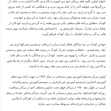
عنوان اولین کلمه های زندگی خود می آموزند و گاه و بی گاه با اشاره به در خانه، از
بزرگترها می خواهند آنان را از خانه بیرون ببرند و یا هنگامی که کسی از خانه بیرون
می رود، با گریه و زاری، بی تابی خود را از بودن مستمر در خانه و محدوده ای عادت
شده، نشان می دهند مسئولان و مربیان مهد، باید با توجه به این میل و خواست
کودک، مطابق برنامه های منظم، یکی دو روز هفته را به گردش و بازدید کودکان از
نقاط دیدنی (پارک، سینما، باغ وحش و …) اختصاص دهند و امکان شناخت بهتر پدیده
های زندگی و دنیای اطراف را برای کودک فراهم آورند.
حواس کودک در سه سالگی فعال است و او را دریافت و تفسیر محرکها یاری می
دهد. رشدعصبی – عضلانی موجب تحرک کودک در زمینه های متعدد می شود و سپس
تمرین و تکرار، حرکات را بهبود می بخشد. کودک در دو سالگی با دقت و ظر افت
بیشتری راه می رود ، به آسانی دور خود می چرخد، بدون کمک دیگران از پله ها پایین
و بالا می رود، از بلندی می پرد و مدتی می تواند روی یک پا بایستد.
اولین مرکز مستقل آموزش پیش دبستانی در سال ۱۹۲۴ در جهت ارائه دوره های
آموزش اختیاری (سیستم آموزش غیر اجباری در سیستم آموزش رسمی)احداث
گردید در طول دهه ۱۹۸۰ از مراکز فوق تحت عناوین مختلف اعم از مراکز مراقبت
روزانه،کودکستانها، مدارس پیش دبستانی یاد می گردید. مراکز مذکور عمدتا در محل
سازمانها و وزارتخانه های دولتی استقرار یافته و به مراقبت از کودکان با والدین
شاغل در سازمان یا وزارتخانه مربوطه مبادرت می نمایند.