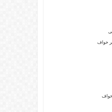
ی
ر خواف
خواف