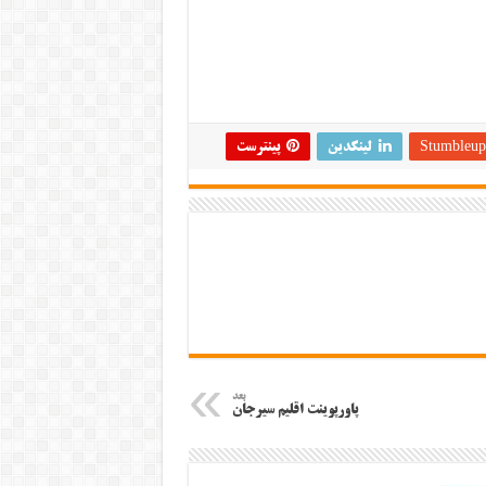
Stumbleup
لینکدین
پینترست
بعد
پاورپوینت اقلیم سیرجان