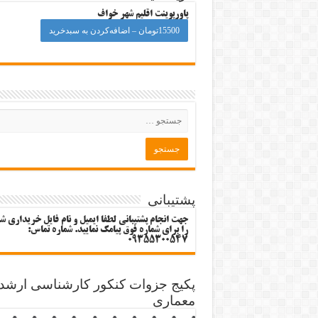
پاورپوینت اقلیم شهر خواف
15500تومان – اضافه‌کردن به سبدخرید
پشتیبانی
جهت انجام پشتیبانی لطفا ایمیل و نام فایل خریداری ش
را برای شماره فوق پیامک نمایید. شماره تماس:
09355300547
پکیج جزوات کنکور کارشناسی ارشد
معماری