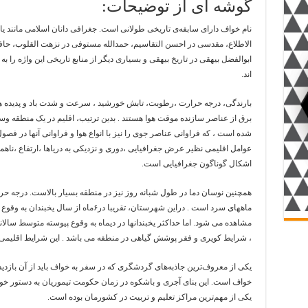
گوشه ای از توضیحات:
نام خواف دارای سابقه‌ی تاریخی طولانی است. جغرافی دانان اسلامی مانند ‌ی
الاطلاع، مقدسی در احسن التقاسیم، حمدالله مستوفی در نزهت القلوب، حافظ ا
ابوالفضل بیهقی در تاریخ بیهقی و بسیاری دیگر از منابع تاریخی این واژه را
اند.
بارندگی، درجه حرارت ،رطوبت، تابش خورشید ، سرعت و شدت باد و پدیده های
برق از عناصر سازنده موقت هوا هستند . بدین ترتیب، اقلیم در یک منطقه وسی
شده است ، که فراوانی عناصر جوی را نیز با انواع هوا و فراوانی آنها در 
عوامل اقلیمی نظیر عرض جغرافیایی ،دوری و نزدیکی به دریاها ،ارتفاع ،ناهم
اشکال گوناگون جغرافیایی است.
همچنین نوسان دما در طول شبانه روز نیز در منطقه بسیار بالاست. درجه حر
ماههای سرد است . دراین شهرستان، تقریبا در۶م
، شرایط کویری و فقر پوشش گیاهی در منطقه می باشد . این شرایط اقلیمی 
خواف است. این بنای آجری و باشکوه در زمان حکومت تیموریان به دستور خوا
یکی از مهم‌ترین مراکز تعلیم و تربیت در کشورمان بوده است.