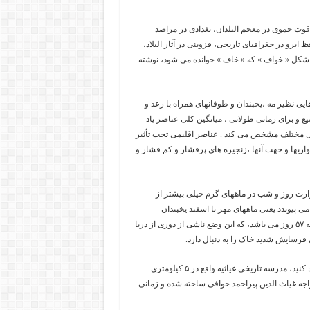
اقوت حموی در معجم البلدان، بغدادی در مراصد
برو در جغرافیای تاریخی، قزوینی در آثار البلاد،
 به شکل « خواف » که « خاف » خوانده می شود، نوشته
ی نظیر مه ،یخبندان و طوفانهای همراه با رعد و
ع و برای زمانی طولانی ، میانگین کلی عناصر یاد
فصول مختلف مشخص می کند . عناصر اقلیمی تحت تأثیر
واریها و جهت آنها ،زنجیره های پرفشار و کم فشار و
ارت روز و شب در ماههای گرم خیلی بیشتر از
اه از سال یخبندان به وقوع می پیوندد یعنی ماههای مهر تا اسفند یخبندان
مشاهده می شود. اما حداکثر یخبندانها در دیماه به وقوع پیوسته متوسط سالانه ۵۷ روز می باشد، که این وضع ناشی از دوری از دریا
فرسایش شدید خاک را به دنبال دارد.
یکی از معروف‌ترین جاذبه‌های گردشگری که در سفر به خواف باید از آن بازدید کنید، مدرسه تاریخی غیاثیه واقع در ۵ کیلومتری
جه غیاث الدین پیراحمد خوافی ساخته شده و زمانی