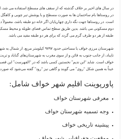
در سال های اخیر بر خلاف گذشته که از سقف های مسطح استفاده می شد، استف
در روستاها بام ساختمان ها به صورت مسطح و با پوشش تیر چوبی و کاهگل م
است. در روستاها جهت نگه داری چهارپایان اگر خانه دو طبقه باشد، معمولاً د
دوم مسکونی می باشد. بدین طریق سطح تماس فضای طویله و محیط مسکون
طبقه از هر دو طرف گرم می گردد که برای هر دو طبقه مفید می باشد.
شهرستان مرزی خواف با مساحتی حدود ۹۷۹۷ کی
تایباد، از جانب جنوب به قائن و از سوی مغرب به شهرستان‌های گناباد و تر
خواف است. شاید “ابن ندیم” نخستین کسی باشد که در “الفهرست” این قصبه
عیناٌ به همین شکل “روی” می گویند و گاهی نیز “رود” گفته می‌شود که صو
پاورپوینت اقلیم شهر خواف شامل:
معرفی شهرستان خواف
وجه تسمیه شهرستان خواف
پیشینه تاریخی خواف
موقعیت جغرافیایی شهر خواف