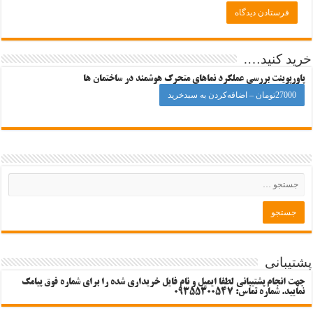
خرید کنید….
پاورپوینت بررسی عملکرد نماهای متحرک هوشمند در ساختمان ها
27000تومان – اضافه‌کردن به سبدخرید
پشتیبانی
جهت انجام پشتیبانی لطفا ایمیل و نام فایل خریداری شده را برای شماره فوق پیامک
نمایید. شماره تماس: 09355300547