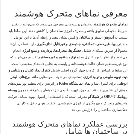
معرفی نماهای متحرک هوشمند
نماهای متحرک هوشمند
به‌عنوان پوسته‌هایی معرفی می‌شوند که می‌توانند با تغییر
شرایط محیطی تطبیق یافته و مصرف انرژی ساختمان را کاهش دهند. این نماها باید
نسبت به
آب‌وهوا، بستر و ساکنان
واکنش نشان دهند و رابطه آن‌ها با این عوامل
ماهیتی
پویا، غیرخطی، تصادفی، چندبعدی و غیرقابل اندازه‌گیری
دارد. عملکرد آن‌ها
معمولاً از طریق شبکه‌ای شامل
حسگرها، محرک‌ها، پردازنده و منبع انرژی
انجام
می‌شود و از نظر شیوه کنترل به
دو نوع مستقیم و غیرمستقیم
تقسیم می‌شوند که
نوع غیرمستقیم همان حالت هوشمندانه و وابسته به تحلیل داده‌های محیطی است.
این نماها بر اساس کارکرد به چهار گروه اصلی شامل
کنترل دما، کنترل روشنایی و
دید، تهویه طبیعی و تولید انرژی
دسته‌بندی می‌شوند. نمونه‌هایی مانند
برج‌های البحر
ابوظبی
برای کنترل دما و
نمای نمایشگاه Kiefer
در اتریش برای تنظیم نور نمونه‌های
موفق این فناوری هستند. در حوزه تهویه طبیعی نیز نمونه‌ای پیشرفته همچون
پوسته
روباتیک OBU47 در شیکاگو
معرفی شده که با استفاده از اصول تهویه شبانه، حرکت
واحدهای متحرک و بهره‌گیری از انرژی خورشیدی، کیفیت هوای داخل و کارایی
خنک‌سازی ساختمان را افزایش می‌دهد.
بررسی عملکرد نماهای متحرک هوشمند
در ساختمان ها شامل