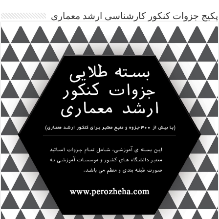
پکیج جزوات کنکور کارشناسی ارشد معماری