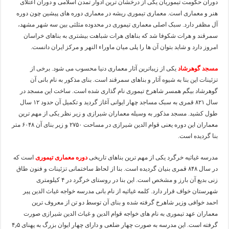
دوران حکومت تیموریان یکی از درخشان ترین ادوار تمدن اسلامی و دوران اعتلای
هنر و معماری است. معماری تیموری ریشه در معماری دوره های پیشین چون دوره
آل مظفر دارد. سبک اصلی معماری تیموری در محدوده مثلثی بین سه شهر مشهد،
سمرقند و هرات شکوفا شد که بناهای هرات شباهت بیشتری به بناهای خراسان
امروز دارد و شاید بتوان آن ها را پلی میان ماوراء النهر و مرکز ایران دانست.
مسجد گوهرشاد
یکی از زیباترین آثار معماری دنیا محسوب می شود. برخی از
تزئینات این بنا به شیوه آثار و بناهای سمرقند است. بنای مذکور به نام بانی آن
گوهرشاد بیگم همسر شاهرخ تیموری نام گذاری شده است. ساخت این مسجد در
سال ۸۲۱ قمری به سبک مساجد چهار ایوانی آغاز گردید و تکمیل آن حدود ۱۲ سال
طول کشید. مسجد مذکور به وسیله معماران شیرازی و زیر نظر یکی از مهم ترین
معماران این دوره یعنی قوام الدین شیرازی در مساحت ۲۷۵۰ و زیر بنای آن ۶۰۴۸ متر
بنا گردیده است.
مدرسه غیاثیه خرگرد یکی از مهم ترین بناهای تاریخی
دوره معماری تیموری
است که
در سال ۸۴۸ قمری بنیان گردیده است. بنا از لحاظ ساختمانی تزئینات و فنون طاق
زنی بدیع آن بارز و مشخص است. این بنا در روستای خرگرد در ۴ کیلومتری
شهرستان خواف قرار دارد. کلمه غیاثیه از نام بانی مدرسه خواجه غیاث الدین پیر
احمد خوافی وزیر شاهرخ گرفته شده و بنای آن توسط دو تن از معروف ترین
معماران عهد تیموری به نام های خواجه قوام الدین و غیاث الدین شیرازی صورت
گرفته است. این مدرسه به صورت چهار ضلعی و دارای چهار ایوان بزرگ به پهنای ۴٫۵