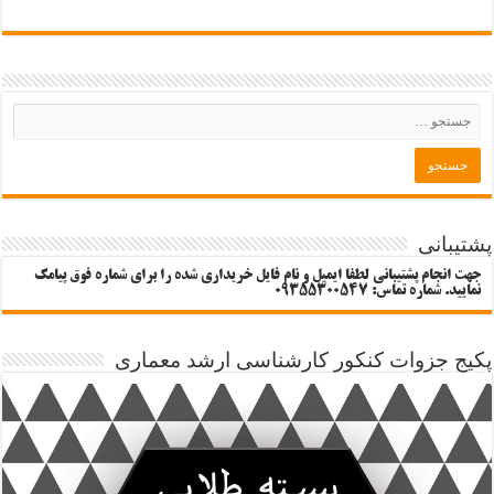
پشتیبانی
جهت انجام پشتیبانی لطفا ایمیل و نام فایل خریداری شده را برای شماره فوق پیامک
نمایید. شماره تماس: 09355300547
پکیج جزوات کنکور کارشناسی ارشد معماری