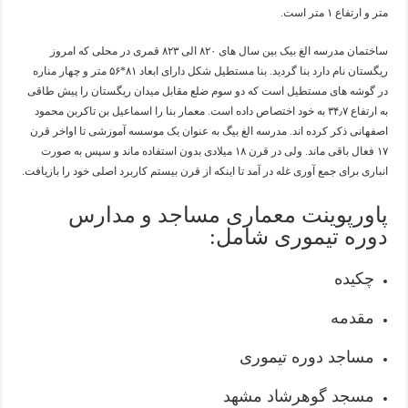
متر و ارتفاع ۱ متر است.
ساختمان مدرسه الغ بیک بین سال های ۸۲۰ الی ۸۲۳ قمری در محلی که امروز
ریگستان نام دارد بنا گردید. بنا مستطیل شکل دارای ابعاد ۸۱*۵۶ متر و چهار مناره
در گوشه های مستطیل است که دو سوم ضلع مقابل میدان ریگستان را پیش طاقی
به ارتفاع ۳۴٫۷ به خود اختصاص داده است. معمار بنا را اسماعیل بن تاکربن محمود
اصفهانی ذکر کرده اند. مدرسه الغ بیگ به عنوان یک موسسه آموزشی تا اواخر قرن
۱۷ فعال باقی ماند. ولی در قرن ۱۸ میلادی بدون استفاده ماند و سپس به صورت
انباری برای جمع آوری غله در آمد تا اینکه از قرن بیستم کاربرد اصلی خود را بازیافت.
پاورپوینت معماری مساجد و مدارس
دوره تیموری شامل:
چکیده
مقدمه
مساجد دوره تیموری
مسجد گوهرشاد مشهد