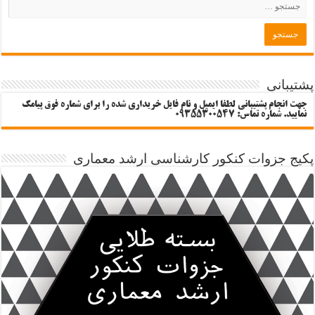
پشتیبانی
جهت انجام پشتیبانی لطفا ایمیل و نام فایل خریداری شده را برای شماره فوق پیامک
نمایید. شماره تماس: 09355300547
پکیج جزوات کنکور کارشناسی ارشد معماری