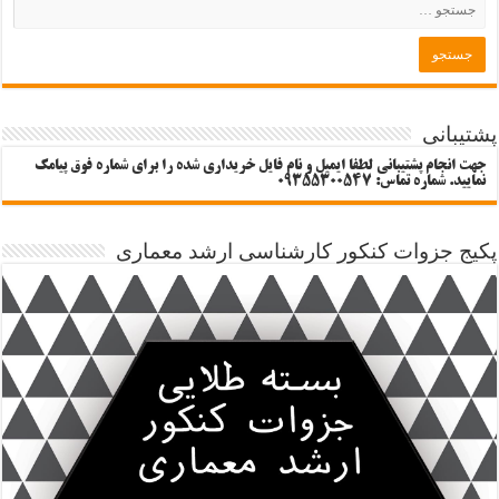
پشتیبانی
جهت انجام پشتیبانی لطفا ایمیل و نام فایل خریداری شده را برای شماره فوق پیامک
نمایید. شماره تماس: 09355300547
پکیج جزوات کنکور کارشناسی ارشد معماری