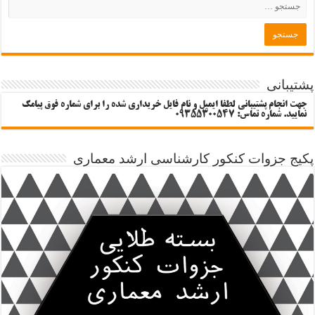
پشتیبانی
جهت انجام پشتیبانی لطفا ایمیل و نام فایل خریداری شده را برای شماره فوق پیامک
نمایید. شماره تماس: 09355300547
پکیج جزوات کنکور کارشناسی ارشد معماری