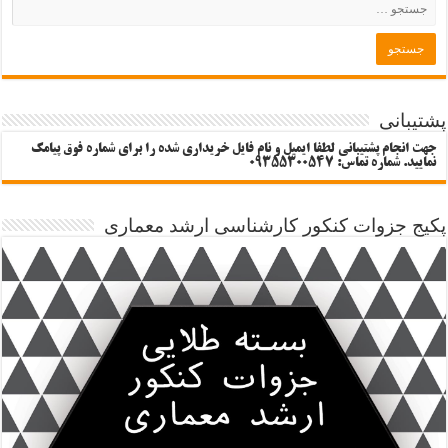
پشتیبانی
جهت انجام پشتیبانی لطفا ایمیل و نام فایل خریداری شده را برای شماره فوق پیامک
نمایید. شماره تماس: 09355300547
پکیج جزوات کنکور کارشناسی ارشد معماری