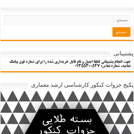
پشتیبانی
جهت انجام پشتیبانی لطفا ایمیل و نام فایل خریداری شده را برای شماره فوق پیامک
نمایید. شماره تماس: 09355300547
پکیج جزوات کنکور کارشناسی ارشد معماری