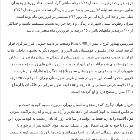
درجه حرارت در تیر ماه معادل ۹/۲۸ درجه سانتی گراد است. تعداد روزهای یخبندان
بطور متوسط سالیانه ۷۶ روز می باشد. میزان بارندگی سالانه شهر معادل ۴/۲۵۶
میلی متر و حداکثر بارندگی در یک روز ۶/۴۴ میلیمتر در فروردین ماه بوده است.
میزان رطوبت نسبی شهر با بارندگی و درجه حرارت نسبت مستقیم داشته و حداکثر
از ۱۰۰ درصددر ماههای پائیز تا ۱۵ درصد در فروردین ماه متغیر می باشد.
سرزمین پهناور کرج با بیش از Km2 6700 وسعت در دامنه جنوبی البرز مرکزی قرار
گرفته است که از یکسو با کوهستان بلند البرز واز سوی دیگر به دشتهای داخلی فلات
ایران در جنوب محدود می شود. این شهرستان از شمال به استان مازندران، از خاور
به شهزستانهای شمیرانات و تهران، از جنوب به شهرستان های زرندیه (مأمونیه) و
شهریار، از جنوب غربی به شهرستان ساوجبلاغ (هشتگرد) و نظرآباد و از غرب به
قزوین محدود است. این شهر در شمال غربی شهرستان تهران با موقعیت ۳۵ درجه
و ۴۶ دقیقه عرض شمالی و ۵۰ درجه و ۵۴ دقیقه طول شرقی در جلگه ای با ارتفاع
۱۳۲۱ متر از سطح دریا واقع گردیده است.
جریان هوای دیگری که در محدوده استان تهران می‌وزد، نسیم کوه به دشت و
برعکس (دشت به کوه) است. این بادها ملایم و آرام می‌وزند و قدرت پراکنده نمودن
مواد آلاینده را ندارند فقط می‌توانند در ساعات روز که باد از دشت به کوه می‌وزد، این
مواد را با خود به طرف شمال تهران منتقل نمایند. مواد آلاینده پس از برخورد با
کوه‌های بخش شمالی استان، در آنجا می‌مانند و شب‌ها با وزش نسیم کوه به سمت
دشت، از شمال به جنوب سرازیر می‌شوند.