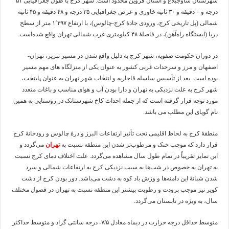
شهرستان ساوجبلاغ و استان قزوین محدود است. شهر کرج با طول جغرافیایی ۵۱
درجه و ۰ دقیقه و ۳۰ ثانیه خاوری و عرض جغرافیایی ۳۵ درجه و ۴۸ دقیقه و ۴۵ ثانیه
شمالی (پل تاریخی کرج، ورودی جادۀ کرج-چالوس)، با ارتفاع ۱٬۲۹۷ متر از سطح
دریا (ایستگاه راه‌آهن)، در فاصلۀ ۴۸ کیلومتری غرب شمالی تهران واقع شده‌است.
در دوران حکومت صفویه، شهر کرج به دلیل واقع شدن در مسیر تبریز، تهران-
اصفهان و مرز و سرحدات غربی کشور به عنوان یکی از منزلگاه های مهم مسیر
بوده است. بعد از تأسیس سلسله قاجاریه و انتخاب شهر تهران به عنوان پایتخت،
شهر کرج به علت نزدیکی به تهران و دارا بودن آب و هوای مناسب و باغات متعدد
مورد توجه قرار گرفته است که از جمله احداث کاخ شهرستانک در روستایی به همین
نام گویای این مطلب می باشد.
منطقۀ کرج به لحاظ اقلیمی تحت تأثیر ارتفاعات البرز و درۀ چالوس و رودخانۀ کرج
قرار دارد که موجب خنک و مرطوب‌تر شدن این منطقه نسبت به
تهران
می‌گردد و
این تمایز تقریباً در تمام طول سال مشاهده می‌گردد. علت اختلاف دمای کرج نسبت
به تهران به خصوص در شب‌ها به سبب نزدیکی کرج به ارتفاعات شمالی و سرد
شدن شبانۀ این دامنه‌ها و وزش باد کوه به دشت می‌باشد. دور بودن کرج از دشت
کویر نیز موجب برودت و رطوبت بیشتر این منطقه نسبت به تهران در فصول مختلف
سال، به ویژه در تابستان می‌گردد.
متوسط حداقل درجه حرارت در دیماه معادل ۷/۵- درجه سانتی گراد و متوسط حداکثر